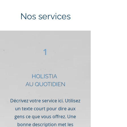
Nos services
1
HOLISTIA
AU QUOTIDIEN
Décrivez votre service ici. Utilisez
un texte court pour dire aux
gens ce que vous offrez. Une
bonne description met les